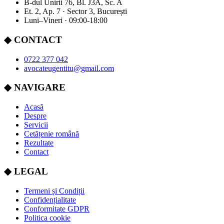
B-dul Unirii 76, Bl. J3A, Sc. A
Et. 2, Ap. 7 · Sector 3, București
Luni–Vineri · 09:00-18:00
◆
CONTACT
0722 377 042
avocateugentitu@gmail.com
◆
NAVIGARE
Acasă
Despre
Servicii
Cetățenie română
Rezultate
Contact
◆
LEGAL
Termeni și Condiții
Confidențialitate
Conformitate GDPR
Politica cookie