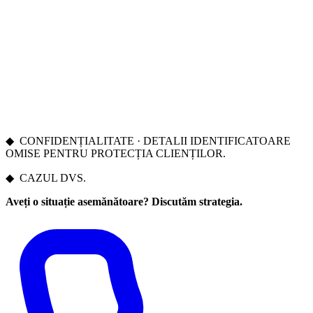
Instanța a admis cererea și a stabilit provizoriu domiciliul
minorilor la clientul nostru.
A dispus ca celălalt părinte să contribuie la întreținerea
copiilor, sub forma unei pensii lunare.
A respins cererea reconvențională a părții adverse.
A obligat partea adversă la plata integrală a cheltuielilor de
judecată, inclusiv onorariul de avocat.
„Când stabilitatea copiilor este în joc, viteza și strategia procesuală
corectă fac diferența."
◆
CONFIDENȚIALITATE · DETALII IDENTIFICATOARE
OMISE PENTRU PROTECȚIA CLIENȚILOR.
◆
CAZUL DVS.
Aveți o situație asemănătoare? Discutăm strategia.